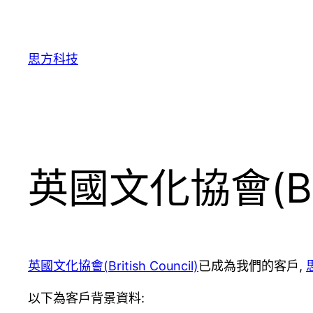
跳
至
主
思方科技
要
內
容
英國文化協會(Bri
英國文化協會(British Council)
已成為我們的客戶,
以下為客戶背景資料: