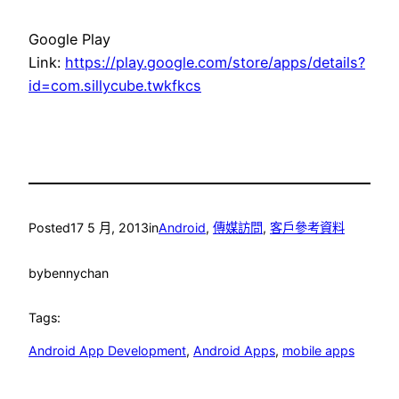
Google Play
Link:
https://play.google.com/store/apps/details?
id=com.sillycube.twkfkcs
Posted
17 5 月, 2013
in
Android
, 
傳媒訪問
, 
客戶參考資料
by
bennychan
Tags:
Android App Development
, 
Android Apps
, 
mobile apps