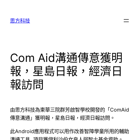
跳
至
思方科技
主
要
內
容
Com Aid溝通傳意獲明
報，星島日報，經濟日
報訪問
由思方科技為東華三院群芳啟智學校開發的「ComAid
傳意溝通」獲明報，星島日報，經濟日報訪問。
此Android應用程式可以用作改善智障學童所用的輔助
溝通工具, 項目獲伊利沙伯女皇人弱智士基金資助。