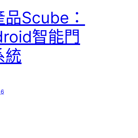
品Scube：
droid智能門
系統
16