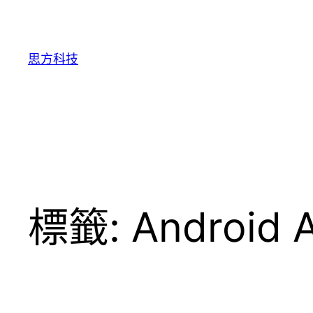
跳
至
主
思方科技
要
內
容
標籤:
Android 