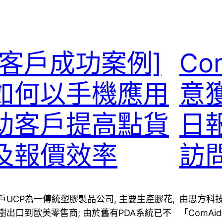
[客戶成功案例]
Co
如何以手機應用
意
助客戶提高點貨
日
及報價效率
訪
戶UCP為一傳統塑膠製品公司, 主要生產膠花,
由思方科
樹出口到歐美零售商; 由於舊有PDA系統已不
「ComA