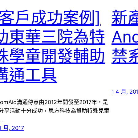
[客戶成功案例]
新產
助東華三院為特
An
殊學童開發輔助
禁
溝通工具
1 4 月, 20
omAid溝通傳意由2012年開發至2017年，是
分享活動十分成功，思方科技為幫助特殊兒童
…
4 月, 2017