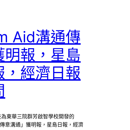
m Aid溝通傳
獲明報，星島
報，經濟日報
問
技為東華三院群芳啟智學校開發的
id傳意溝通」獲明報，星島日報，經濟