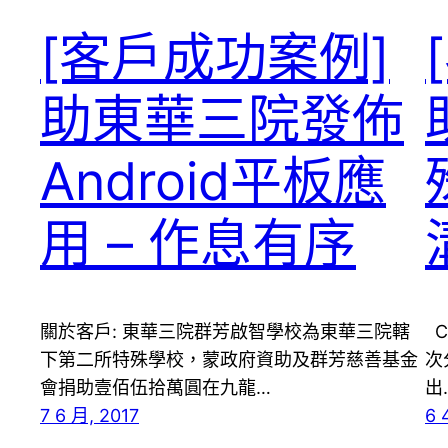
[客戶成功案例]
助東華三院發佈
Android平板應
用 – 作息有序
關於客戶: 東華三院群芳啟智學校為東華三院轄
C
下第二所特殊學校，蒙政府資助及群芳慈善基金
次
會捐助壹佰伍拾萬圓在九龍…
出
7 6 月, 2017
6 